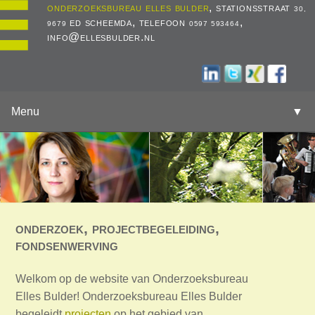
onderzoeksbureau elles bulder
, stationsstraat
30,
ed scheemda, telefoon
,
9679
0597 593464
info@ellesbulder.nl
Menu
▼
onderzoek, projectbegeleiding,
fondsenwerving
Welkom op de website van Onderzoeksbureau
Elles Bulder! Onderzoeksbureau Elles Bulder
begeleidt
projecten
op het gebied van